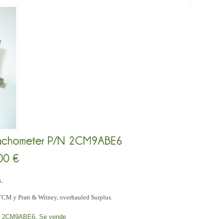
s
.
TCM y Pratt & Witney, overhauled Surplus.
N 2CM9ABE6
,
Se vende