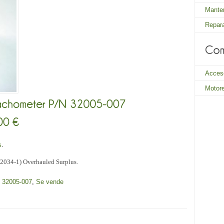
Mante
Repar
Acces
Motor
s
.
2034-1) Overhauled Surplus.
 32005-007
,
Se vende