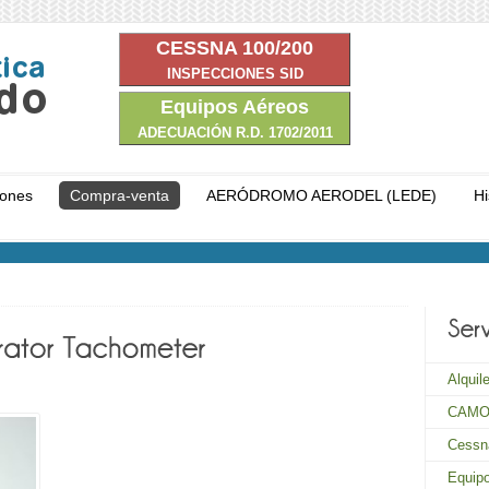
CESSNA 100/200
INSPECCIONES SID
Equipos Aéreos
ADECUACIÓN R.D. 1702/2011
iones
Compra-venta
AERÓDROMO AERODEL (LEDE)
Hi
Alquil
CAMO 
Cessn
Equip