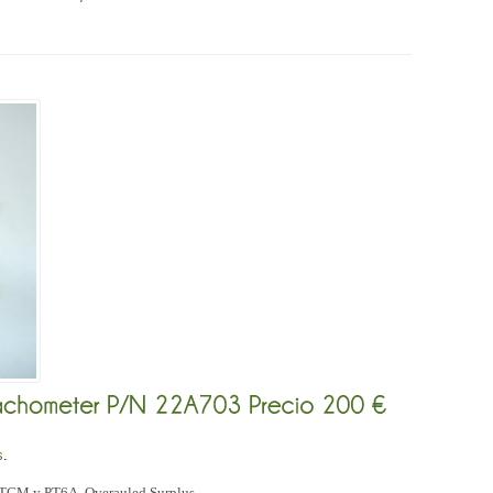
s
.
 TCM y PT6A. Overauled Surplus.