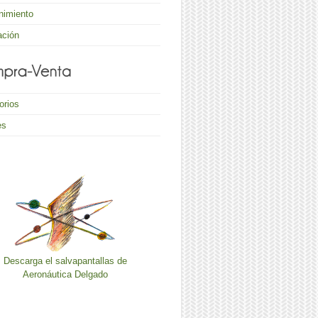
nimiento
ación
orios
es
Descarga el salvapantallas de
Aeronáutica Delgado